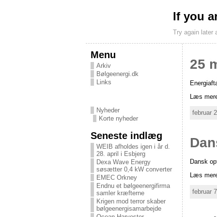
If you a
Try again later
Menu
25 m
Arkiv
Bølgeenergi.dk
Links
Energiafta
Læs mere
Nyheder
februar 
Korte nyheder
Seneste indlæg
Dan
WEIB afholdes igen i år d.
28. april i Esbjerg
Dansk opf
Dexa Wave Energy
søsætter 0,4 kW converter
Læs mere
EMEC Orkney
Endnu et bølgeenergifirma
februar 
samler kræfterne
Krigen mod terror skaber
bølgeenergisamarbejde
Ocean Harvester