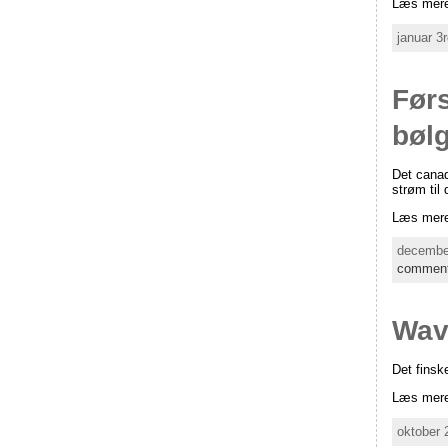
Læs mere
januar 3
Førs
bøl
Det canad
strøm til
Læs mere
december
commen
Wave
Det finsk
Læs mere
oktober 