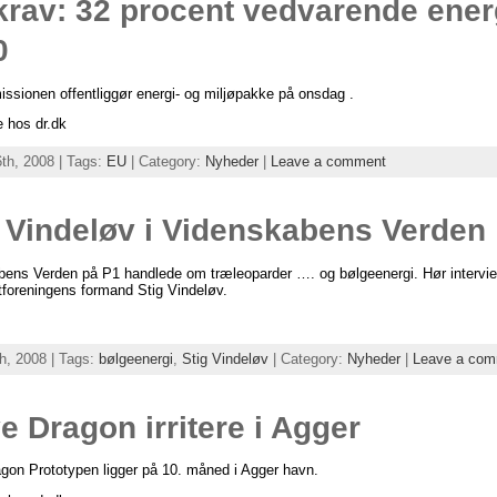
rav: 32 procent vedvarende energ
0
sionen offentliggør energi- og miljøpakke på onsdag .
 hos dr.dk
6th, 2008 | Tags:
EU
| Category:
Nyheder
|
Leave a comment
g Vindeløv i Videnskabens Verden
bens Verden på P1 handlede om træleoparder …. og bølgeenergi. Hør interv
tforeningens formand Stig Vindeløv.
th, 2008 | Tags:
bølgeenergi
,
Stig Vindeløv
| Category:
Nyheder
|
Leave a co
 Dragon irritere i Agger
on Prototypen ligger på 10. måned i Agger havn.