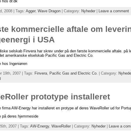
 hos dr.dk
rd, 2008 | Tags:
Agger
,
Wave Dragon
| Category:
Nyheder
|
Leave a comment
te kommercielle aftale om leverin
geenergi i USA
iske selskab Finvera har skrev under på den første kommercielle aftale. på l
 det amerikanske elselskab Pacific Gas and Electric Co.
 hos Ingeniøren
 19th, 2007 | Tags:
Finvera
,
Pacific Gas and Electric Co.
| Category:
Nyhede
t
Roller prototype installeret
e firma AW-Energy har installeret en protype af deres WaveRoller ud for Portu
 på deres hjemmeside
26th, 2007 | Tags:
AW-Energy
,
WaveRoller
| Category:
Nyheder
|
Leave a co