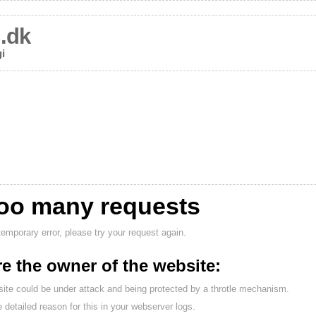
.dk
gi
oo many requests
 temporary error, please try your request again.
re the owner of the website:
ite could be under attack and being protected by a throtle mechanism.
 detailed reason for this in your webserver logs.