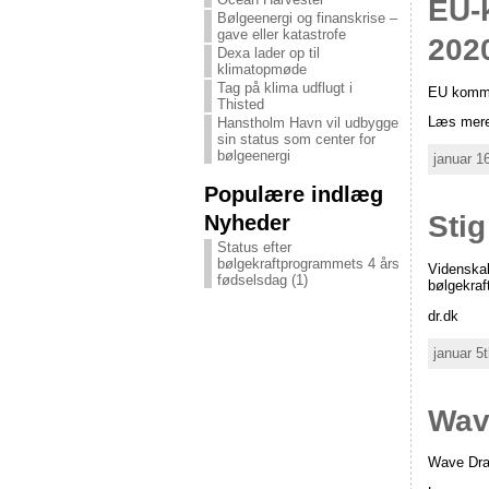
EU-k
Bølgeenergi og finanskrise –
gave eller katastrofe
202
Dexa lader op til
klimatopmøde
Tag på klima udflugt i
EU kommis
Thisted
Læs mere
Hanstholm Havn vil udbygge
sin status som center for
bølgeenergi
januar 1
Populære indlæg
Nyheder
Sti
Status efter
bølgekraftprogrammets 4 års
Videnska
fødselsdag (1)
bølgekraf
dr.dk
januar 5
Wave
Wave Drag