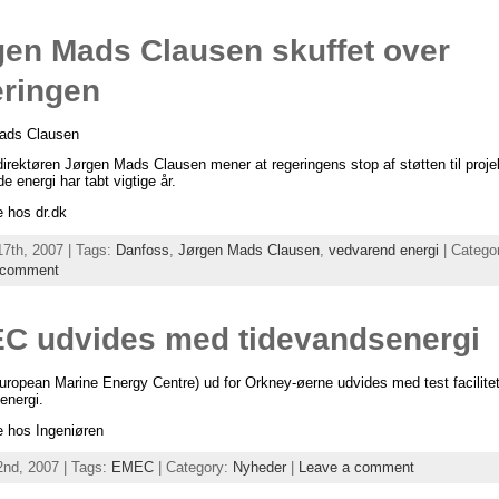
gen Mads Clausen skuffet over
eringen
ads Clausen
irektøren Jørgen Mads Clausen mener at regeringens stop af støtten til proj
e energi har tabt vigtige år.
 hos dr.dk
17th, 2007 | Tags:
Danfoss
,
Jørgen Mads Clausen
,
vedvarend energi
| Catego
 comment
C udvides med tidevandsenergi
opean Marine Energy Centre) ud for Orkney-øerne udvides med test facilitet
energi.
 hos Ingeniøren
2nd, 2007 | Tags:
EMEC
| Category:
Nyheder
|
Leave a comment