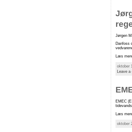
Jør
reg
Jørgen M
Danfoss d
vedvarend
Læs mere
oktober 
Leave a
EME
EMEC (Eur
tidevands
Læs mere
oktober 