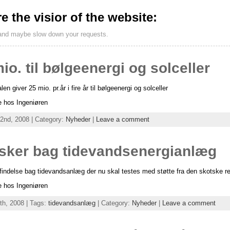
re the visior of the website:
 and maybe slow down your requests.
io. til bølgeenergi og solceller
len giver 25 mio. pr.år i fire år til bølgeenergi og solceller
 hos Ingeniøren
22nd, 2008 | Category:
Nyheder
|
Leave a comment
sker bag tidevandsenergianlæg
indelse bag tidevandsanlæg der nu skal testes med støtte fra den skotske re
 hos Ingeniøren
7th, 2008 | Tags:
tidevandsanlæg
| Category:
Nyheder
|
Leave a comment