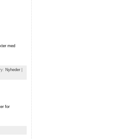
ekter med
ry:
Nyheder
|
er for