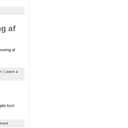
g af
evering af
r
|
Leave a
gals kyst.
mment