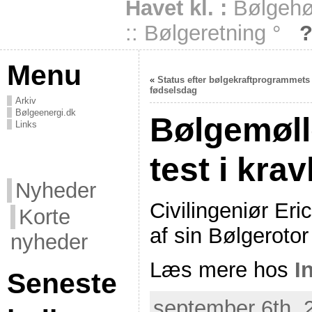
Havet kl. :
Bølgehøj
:: Bølgeretning °
Menu
«
Status efter bølgekraftprogrammets 
fødselsdag
Arkiv
Bølgeenergi.dk
Bølgemølle
Links
test i kra
Nyheder
Civilingeniør Eri
Korte
af sin Bølgeroto
nyheder
Læs mere hos
I
Seneste
september 6th, 