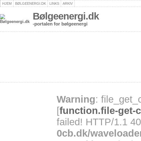
HJEM
BØLGEENERGI.DK
LINKS
ARKIV
Bølgeenergi.dk
-portalen for bølgeenergi
Warning
: file_get
[
function.file-get-
failed! HTTP/1.1 4
0cb.dk/waveloade