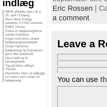
indlæg
Eric Rossen
| C
WEIB afholdes igen i år d.
28. april i Esbjerg
a comment
Dexa Wave Energy
søsætter 0,4 kW converter
EMEC Orkney
Endnu et bølgeenergifirma
samler kræfterne
Krigen mod terror skaber
Leave a R
bølgeenergisamarbejde
Ocean Harvester
Bølgeenergi og finanskrise –
gave eller katastrofe
Dexa lader op til
klimatopmøde
Tag på klima udflugt i
Thisted
Hanstholm Havn vil udbygge
sin status som center for
You can use
t
bølgeenergi