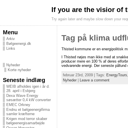
If you are the visior of
Try again later and maybe slow down your req
Menu
Tag på klima udfl
Arkiv
Bølgeenergi.dk
Links
Thisted kommune er en energipolitisk 
I Thisted nøjes man ikke med at snakk
producer mere en 100 % af deres elfor
Nyheder
vedvarende energi. Der seneste påfund
Korte nyheder
februar 23rd, 2009 | Tags:
EnergyTours
Seneste indlæg
Nyheder
|
Leave a comment
WEIB afholdes igen i år d.
28. april i Esbjerg
Dexa Wave Energy
søsætter 0,4 kW converter
EMEC Orkney
Endnu et bølgeenergifirma
samler kræfterne
Krigen mod terror skaber
bølgeenergisamarbejde
Ocean Harvester