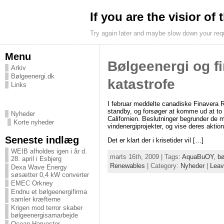
If you are the visior of
Try again later and maybe slow down your req
Menu
Bølgeenergi og fi
Arkiv
Bølgeenergi.dk
katastrofe
Links
I februar meddelte canadiske Finavera R
standby, og forsøger at komme ud at to 
Nyheder
Californien. Beslutninger begrunder de
Korte nyheder
vindenergiprojekter, og vise deres aktionæ
Seneste indlæg
Det er klart der i krisetider vil […]
WEIB afholdes igen i år d.
marts 16th, 2009 | Tags:
AquaBuOY
,
bø
28. april i Esbjerg
Renewables
| Category:
Nyheder
|
Leav
Dexa Wave Energy
søsætter 0,4 kW converter
EMEC Orkney
Endnu et bølgeenergifirma
samler kræfterne
Krigen mod terror skaber
bølgeenergisamarbejde
Ocean Harvester