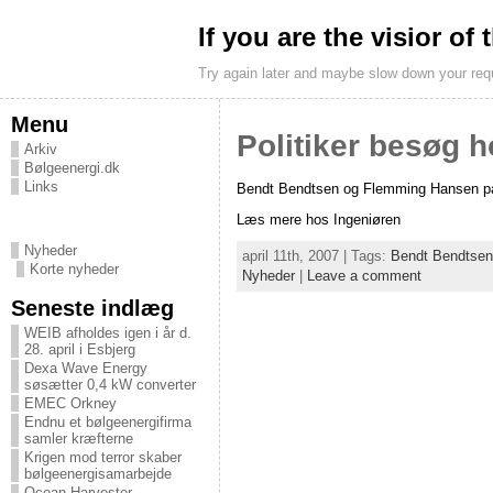
If you are the visior of
Try again later and maybe slow down your req
Menu
Politiker besøg 
Arkiv
Bølgeenergi.dk
Links
Bendt Bendtsen og Flemming Hansen på
Læs mere hos Ingeniøren
Nyheder
april 11th, 2007 | Tags:
Bendt Bendtsen
Korte nyheder
Nyheder
|
Leave a comment
Seneste indlæg
WEIB afholdes igen i år d.
28. april i Esbjerg
Dexa Wave Energy
søsætter 0,4 kW converter
EMEC Orkney
Endnu et bølgeenergifirma
samler kræfterne
Krigen mod terror skaber
bølgeenergisamarbejde
Ocean Harvester