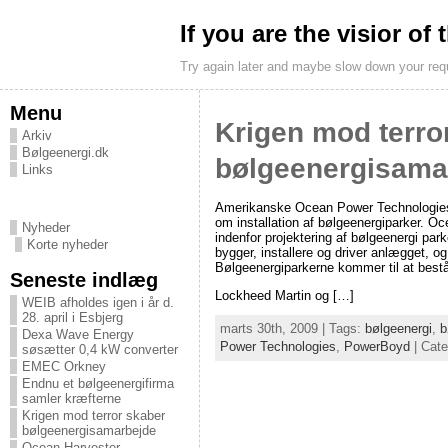
If you are the visior of
Try again later and maybe slow down your req
Menu
Krigen mod terro
Arkiv
Bølgeenergi.dk
bølgeenergisama
Links
Amerikanske Ocean Power Technologies
om installation af bølgeenergiparker. O
Nyheder
indenfor projektering af bølgeenergi pa
Korte nyheder
bygger, installere og driver anlægget, og
Bølgeenergiparkerne kommer til at bes
Seneste indlæg
Lockheed Martin og […]
WEIB afholdes igen i år d.
28. april i Esbjerg
marts 30th, 2009 | Tags:
bølgeenergi
,
b
Dexa Wave Energy
Power Technologies
,
PowerBoyd
| Cat
søsætter 0,4 kW converter
EMEC Orkney
Endnu et bølgeenergifirma
samler kræfterne
Krigen mod terror skaber
bølgeenergisamarbejde
Ocean Harvester