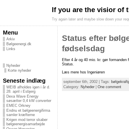
If you are the visior of
Try again later and maybe slow down your req
Menu
Status efter bøl
Arkiv
Bølgeenergi.dk
fødselsdag
Links
Efter 4 år og 40 mio. kr. gør formanden 
Status.
Nyheder
Korte nyheder
Læs mere hos Ingeniøren
Seneste indlæg
september 6th, 2002 | Tags:
bølgekraf
Category:
Nyheder
|
One comment
WEIB afholdes igen i år d.
28. april i Esbjerg
Dexa Wave Energy
søsætter 0,4 kW converter
EMEC Orkney
Endnu et bølgeenergifirma
samler kræfterne
Krigen mod terror skaber
bølgeenergisamarbejde
Ocean Harvester